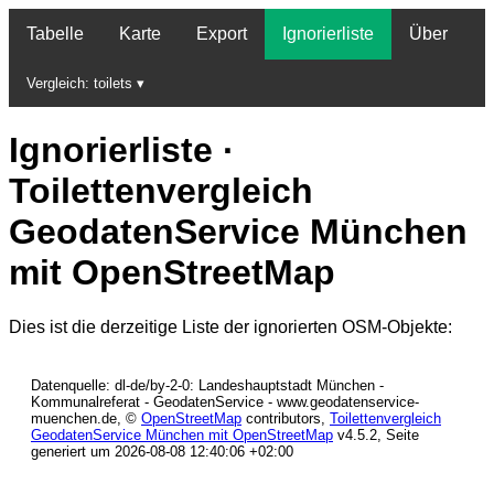
Tabelle
Karte
Export
Ignorierliste
Über
Vergleich:
toilets
▾
Ignorierliste ·
Toilettenvergleich
GeodatenService München
mit OpenStreetMap
Dies ist die derzeitige Liste der ignorierten OSM-Objekte:
Datenquelle: dl-de/by-2-0: Landeshauptstadt München -
Kommunalreferat - GeodatenService - www.geodatenservice-
muenchen.de, ©
OpenStreetMap
contributors,
Toilettenvergleich
GeodatenService München mit OpenStreetMap
v4.5.2, Seite
generiert um 2026-08-08 12:40:06 +02:00