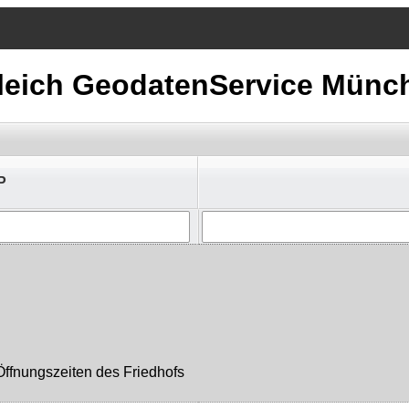
rgleich GeodatenService Mün
P
Öffnungszeiten des Friedhofs