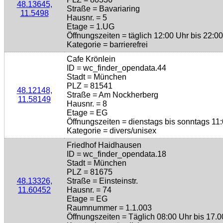
48.13645,
Straße = Bavariaring
11.5498
Hausnr. = 5
Etage = 1.UG
Öffnungszeiten = täglich 12:00 Uhr bis 22:0
Kategorie = barrierefrei
Cafe Krönlein
ID = wc_finder_opendata.44
Stadt = München
PLZ = 81541
48.12148,
Straße = Am Nockherberg
11.58149
Hausnr. = 8
Etage = EG
Öffnungszeiten = dienstags bis sonntags 11:
Kategorie = divers/unisex
Friedhof Haidhausen
ID = wc_finder_opendata.18
Stadt = München
PLZ = 81675
48.13326,
Straße = Einsteinstr.
11.60452
Hausnr. = 74
Etage = EG
Raumnummer = 1.1.003
Öffnungszeiten = Täglich 08:00 Uhr bis 17.0