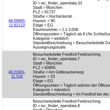
ID = wc_finder_opendata.33
Stadt = München
PLZ = 81737
Straße = Hochäckerstr.
48.09885,
Hausnr. = 90
11.62122
Etage = EG
Raumnummer = 2.1.3.008
Öffnungszeiten = Täglich ab 8 Uhr Schließu
Kategorie = weiblich
StandortBeschreibung = Besuchertoilette D
Aussegnungshalle
Besuchertoilette Friedhof Feldmoching
ID = wc_finder_opendata.7
Stadt = München
PLZ = 80995
48.21601,
Straße = Am Gottesackerweg
11.526
Hausnr. = 53
Etage = EG
Öffnungszeiten = Täglich währen der Öffnun
Kategorie = männlich
StandortBeschreibung = Im Friedhof bei de
Besuchertoilette Friedhof Feldmoching
ID = wc_finder_opendata.8