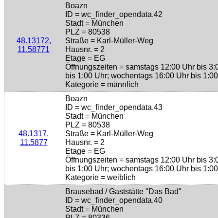
Boazn
ID = wc_finder_opendata.42
Stadt = München
PLZ = 80538
48.13172,
Straße = Karl-Müller-Weg
11.58771
Hausnr. = 2
Etage = EG
Öffnungszeiten = samstags 12:00 Uhr bis 3:
bis 1:00 Uhr; wochentags 16:00 Uhr bis 1:0
Kategorie = männlich
Boazn
ID = wc_finder_opendata.43
Stadt = München
PLZ = 80538
48.1317,
Straße = Karl-Müller-Weg
11.5877
Hausnr. = 2
Etage = EG
Öffnungszeiten = samstags 12:00 Uhr bis 3:
bis 1:00 Uhr; wochentags 16:00 Uhr bis 1:0
Kategorie = weiblich
Brausebad / Gaststätte "Das Bad"
ID = wc_finder_opendata.40
Stadt = München
PLZ = 80336