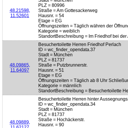
Stadt = München
PLZ = 80996
48.21598,
Straße = Am Gottesackerweg
11.52601
Hausnr. = 54
Etage = EG
Öffnungszeiten = Täglich währen der Öffnun
Kategorie = weiblich
StandortBeschreibung = Im Friedhof bei de
Besuchertoilette Herren Friedhof Perlach
ID = wc_finder_opendata.37
Stadt = München
PLZ = 81737
48.09865,
Straße = Putzbrunnerstr.
11.64097
Hausnr. = 51
Etage = EG
Öffnungszeiten = Täglich ab 8 Uhr Schließu
Kategorie = männlich
StandortBeschreibung = Besuchertoilette He
Besuchertoilette Herren hinter Aussegnungs
ID = wc_finder_opendata.34
Stadt = München
PLZ = 81737
Straße = Hochäckerstr.
48.09889,
Hausnr. = 90
11.62127