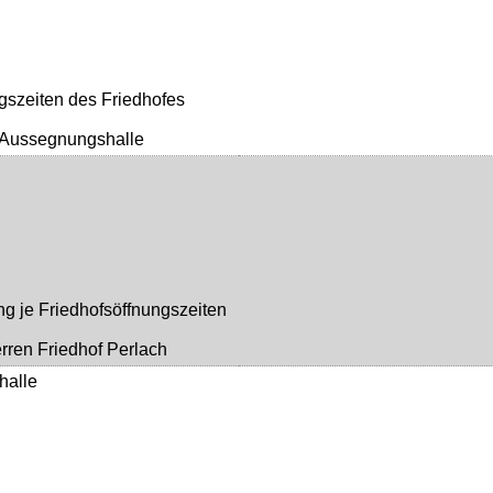
gszeiten des Friedhofes
r Aussegnungshalle
ng je Friedhofsöffnungszeiten
rren Friedhof Perlach
halle