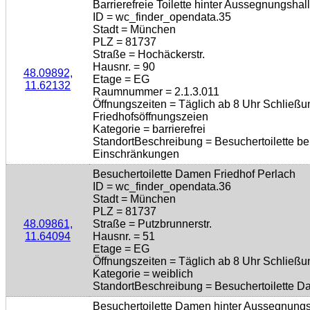
Barrierefreie Toilette hinter Aussegnungshal
ID = wc_finder_opendata.35
Stadt = München
PLZ = 81737
Straße = Hochäckerstr.
Hausnr. = 90
48.09892,
Etage = EG
11.62132
Raumnummer = 2.1.3.011
Öffnungszeiten = Täglich ab 8 Uhr Schließu
Friedhofsöffnungszeien
Kategorie = barrierefrei
StandortBeschreibung = Besuchertoilette be
Einschränkungen
Besuchertoilette Damen Friedhof Perlach
ID = wc_finder_opendata.36
Stadt = München
PLZ = 81737
48.09861,
Straße = Putzbrunnerstr.
11.64094
Hausnr. = 51
Etage = EG
Öffnungszeiten = Täglich ab 8 Uhr Schließu
Kategorie = weiblich
StandortBeschreibung = Besuchertoilette D
Besuchertoilette Damen hinter Aussegnungs