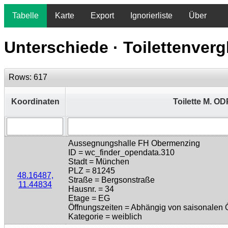
Tabelle
Karte
Export
Ignorierliste
Über
Unterschiede · Toilettenve
Rows:
617
Koordinaten
Toilette M. OD
Aussegnungshalle FH Obermenzing
ID = wc_finder_opendata.310
Stadt = München
PLZ = 81245
48.16487,
Straße = Bergsonstraße
11.44834
Hausnr. = 34
Etage = EG
Öffnungszeiten = Abhängig von saisonalen 
Kategorie = weiblich