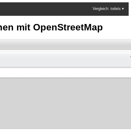
Vergleich:
toilets
▾
chen mit OpenStreetMap