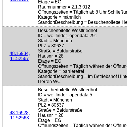
Etage = EG
Raumnummer = 2.1.3.012
Öffnungszeiten = Täglich ab 8 Uhr Schließu
Kategorie = männlich
StandortBeschreibung = Besuchertoilette H
Besuchertoilette Westfriedhof
ID = wc_finder_opendata.291
Stadt = München
PLZ = 80637
Straße = Baldurstraße
48.16934,
Hausnr. = 28
11.52567
Etage = EG
Öffnungszeiten = Täglich währen der Öffnun
Kategorie = barrierefrei
StandortBeschreibung = Im Betriebshof Hi
Herren WC
Besuchertoilette Westfriedhof
ID = wc_finder_opendata.5
Stadt = München
PLZ = 80637
Straße = Baldurstraße
48.16928,
Hausnr. = 28
11.52563
Etage = EG
Öffnungszeiten = Täglich währen der Öffnun