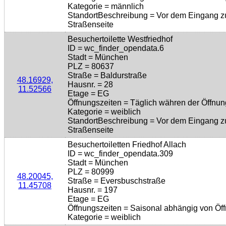
Kategorie = männlich
StandortBeschreibung = Vor dem Eingang z
Straßenseite
Besuchertoilette Westfriedhof
ID = wc_finder_opendata.6
Stadt = München
PLZ = 80637
Straße = Baldurstraße
48.16929,
Hausnr. = 28
11.52566
Etage = EG
Öffnungszeiten = Täglich währen der Öffnun
Kategorie = weiblich
StandortBeschreibung = Vor dem Eingang z
Straßenseite
Besuchertoiletten Friedhof Allach
ID = wc_finder_opendata.309
Stadt = München
PLZ = 80999
48.20045,
Straße = Eversbuschstraße
11.45708
Hausnr. = 197
Etage = EG
Öffnungszeiten = Saisonal abhängig von Öff
Kategorie = weiblich