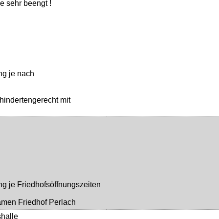
le sehr beengt !
ng je nach
hindertengerecht mit
ng je Friedhofsöffnungszeiten
amen Friedhof Perlach
halle