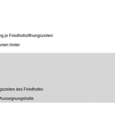
ng je Friedhofsöffnungszeiten
amen hinter
gszeiten des Friedhofes
r Aussegnungshalle