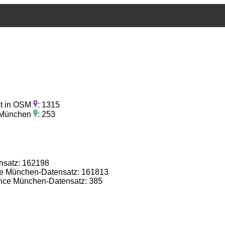
ht in OSM
: 1315
e München
: 253
nsatz: 162198
 München-Datensatz: 161813
ce München-Datensatz: 385